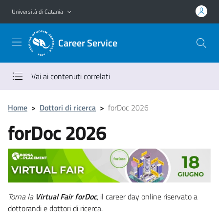
Vai al contenuto principale
Vai al menu di navigazione
Università di Catania
Career Service
Vai ai contenuti correlati
Home
>
Dottori di ricerca
>
forDoc 2026
forDoc 2026
Torna la
Virtual Fair forDoc
,
il career day online riservato a
dottorandi e dottori di ricerca.