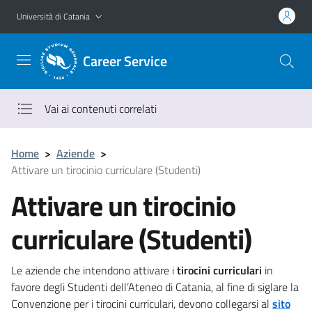
Vai al contenuto principale
Vai al menu di navigazione
Università di Catania
Career Service
Vai ai contenuti correlati
Home
>
Aziende
>
Attivare un tirocinio curriculare (Studenti)
Attivare un tirocinio
curriculare (Studenti)
Le aziende che intendono attivare i
tirocini curriculari
in
favore degli Studenti dell’Ateneo di Catania, al fine di siglare la
Convenzione per i tirocini curriculari, devono collegarsi al
sito