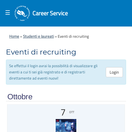
Skip to content
☰
Career Service
Home
»
Studenti e laureati
»
Eventi di recruiting
Eventi di recruiting
Se effettui il login avrai la possibilità di visualizzare gli
Login
eventi a cui ti sei già registrato e di registrarti
direttamente ad eventi nuovi!
Ottobre
7
OTT