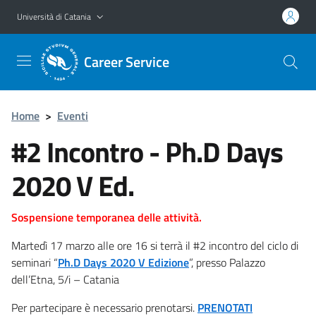
Vai al contenuto principale
Vai al menu di navigazione
Università di Catania
Career Service
Home
>
Eventi
#2 Incontro - Ph.D Days
2020 V Ed.
Sospensione temporanea delle attività.
Martedì 17 marzo alle ore 16 si terrà il #2 incontro del ciclo di
seminari “
Ph.D Days 2020 V Edizione
”, presso Palazzo
dell’Etna, 5/i – Catania
Per partecipare è necessario prenotarsi.
PRENOTATI